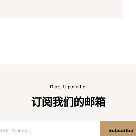
Get Update
订阅我们的邮箱
Subscribe