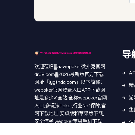
导
欢迎莅临▓aawepoker微扑克官网
A
dr09.com▓2026最新版官方下载
网址「lygthdq.com」以下简称：
精
wepoker官网登录入口APP下载网
游
址是多少✔全站,全称:wepoker官网
入口,多玩法Poker,行业No.1保障,官
集
网下载地址,安卓版和苹果版下载,
安全流畅!wepoker苹果手机下载
注
Si