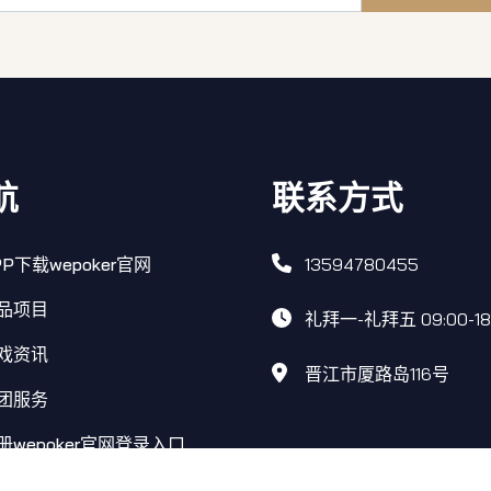
航
联系方式
PP下载wepoker官网
13594780455
品项目
礼拜一-礼拜五 09:00-18
戏资讯
晋江市厦路岛116号
团服务
册wepoker官网登录入口
teMap