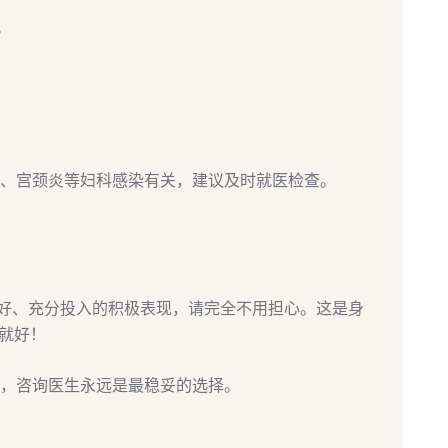
。
、宫颈炎等妇科感染有关，建议及时就医检查。
良好、充分投入的积极表现，请完全不用担心。这是身
趣就好！
，咨询医生永远是最稳妥的选择。