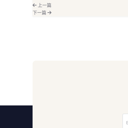
上一篇
下一篇