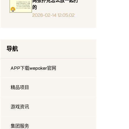
两张扑克怎么放一起打
的
2026-02-14 12:05:02
导航
APP下载wepoker官网
精品项目
游戏资讯
集团服务