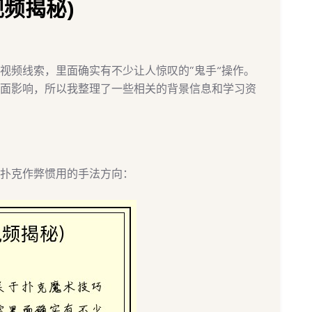
频揭秘)
视频线索，里面确实有不少让人惊叹的“鬼手”操作。
面影响，所以我整理了一些相关的背景信息和学习资
扑克作弊惯用的手法方向：