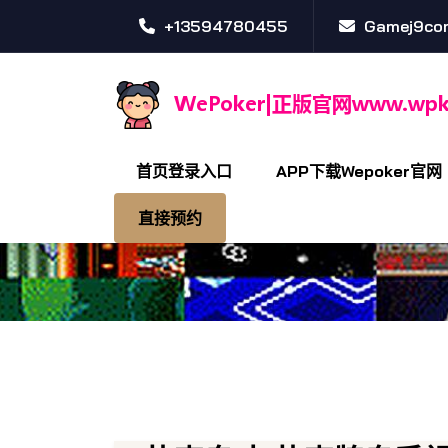
+13594780455
Gamej9co
首页登录入口
APP下载wepoker官网
直接预约