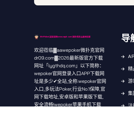
导
欢迎莅临▓aawepoker微扑克官网
A
dr09.com▓2026最新版官方下载
网址「lygthdq.com」以下简称：
精
wepoker官网登录入口APP下载网
游
址是多少✔全站,全称:wepoker官网
入口,多玩法Poker,行业No.1保障,官
集
网下载地址,安卓版和苹果版下载,
安全流畅!wepoker苹果手机下载
注
Si
找到我们: