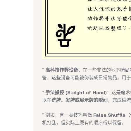
*
高科技作弊设备
：在一些非法的地下赌局
备，这些设备可能被伪装成日常物品，用于
*
手法操控 (Sleight of Hand)
：这是魔术
以在
洗牌、发牌或展示牌的瞬间
，完成偷牌
* 例如，有一类技巧叫做
False Shuffl
机打乱，但实际上原有的顺序得以保留。