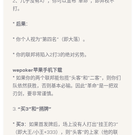
2、几乎没有A），你可以宣布“革命”，即弃权不
打。
*
后果
：
* 你个人视为“第四名”（即大落）。
* 你的联邦将陷入2打3的绝对劣势。
wepoker苹果手机下载
* 如果你的两个联邦能包揽“头客”和“二客”，则你们
队依然获胜，否则基本必输。因此“革命”是一把双
刃剑，要非常谨慎。
3.
“买3”和“捎牌”
*
买3
：如果首发牌后，场上没有人打出“挂王的3”
（即大王/小王+333），则“头客”的上家（他的联