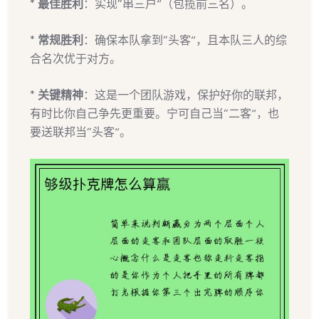
*
最佳胜利
：实现“串三户”（包揽前三名）。
*
常规胜利
：确保本队拿到“头客”，且本队三人的综
合名次优于对方。
*
关键精神
：这是一个团队游戏，保护好你的联邦，
有时比你自己争先更重要。宁可自己当“二客”，也
要送联邦当“头客”。