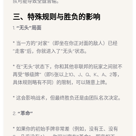
队可能导致全盘皆输。
三、特殊规则与胜负的影响
1.
“无头”局面
* 当一方的“对家”（即坐在你正对面的敌人）已经
“走客”后，你就进入了“无头”状态。
* 在“无头”状态下，你和其他非联邦的玩家之间就不
再受“够级牌”（即5张以上10、J、Q、K、A、2等，
具体规则略有不同）的限制，可以随意上牌。
* 这会影响战术，但最终胜负还是由团队名次决定。
2.
“革命”
* 如果你的初始手牌非常差（例如，没有王、没有