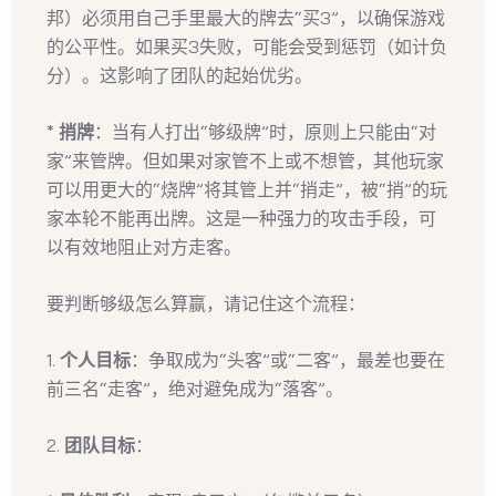
邦）必须用自己手里最大的牌去“买3”，以确保游戏
的公平性。如果买3失败，可能会受到惩罚（如计负
分）。这影响了团队的起始优劣。
*
捎牌
：当有人打出“够级牌”时，原则上只能由“对
家”来管牌。但如果对家管不上或不想管，其他玩家
可以用更大的“烧牌”将其管上并“捎走”，被“捎”的玩
家本轮不能再出牌。这是一种强力的攻击手段，可
以有效地阻止对方走客。
要判断够级怎么算赢，请记住这个流程：
1.
个人目标
：争取成为“头客”或“二客”，最差也要在
前三名“走客”，绝对避免成为“落客”。
2.
团队目标
：