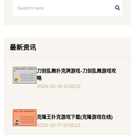
最新资讯
刀剑乱舞扑克牌游戏-刀剑乱舞游戏攻
略
2026-02-18 12:08:22
克隆王扑克游戏下载(克隆游戏在线)
2026-02-17 12:06:22