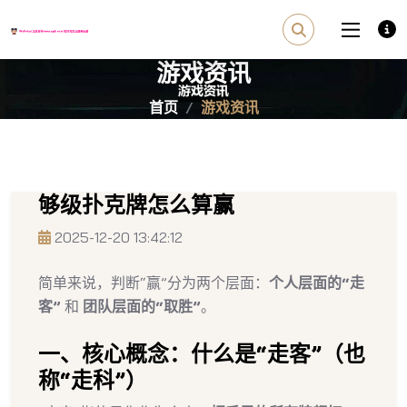
游戏资讯
首页
游戏资讯
够级扑克牌怎么算赢
2025-12-20 13:42:12
简单来说，判断“赢”分为两个层面：
个人层面的“走
客”
和
团队层面的“取胜”
。
一、核心概念：什么是“走客”（也
称“走科”）