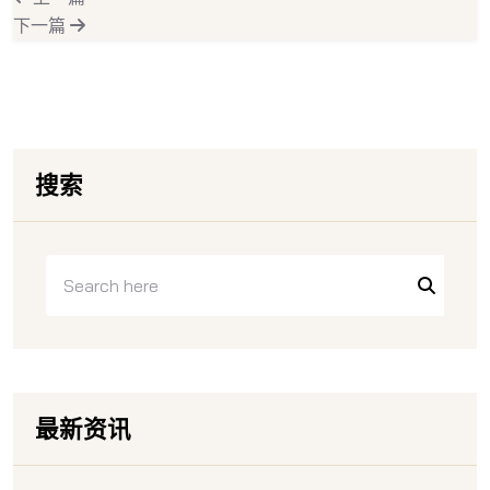
下一篇
搜索
最新资讯