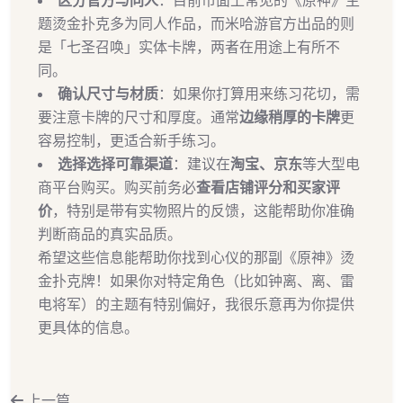
题烫金扑克多为同人作品，而米哈游官方出品的则
是「七圣召唤」实体卡牌，两者在用途上有所不
同。
确认尺寸与材质
：如果你打算用来练习花切，需
要注意卡牌的尺寸和厚度。通常
边缘稍厚的卡牌
更
容易控制，更适合新手练习。
选择选择可靠渠道
：建议在
淘宝、京东
等大型电
商平台购买。购买前务必
查看店铺评分和买家评
价
，特别是带有实物照片的反馈，这能帮助你准确
判断商品的真实品质。
希望这些信息能帮助你找到心仪的那副《原神》烫
金扑克牌！如果你对特定角色（比如钟离、离、雷
电将军）的主题有特别偏好，我很乐意再为你提供
更具体的信息。
上一篇