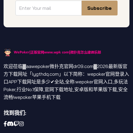
Subscribe
欢迎莅临▓aawepoker微扑克官网dr09.com▓2026最新版官
方下载网址「lygthdq.com」以下简称：wepoker官网登录入
口APP下载网址是多少✔全站,全称:wepoker官网入口,多玩法
Poker,行业No.1保障,官网下载地址,安卓版和苹果版下载,安全
流畅!wepoker苹果手机下载
找到我们: