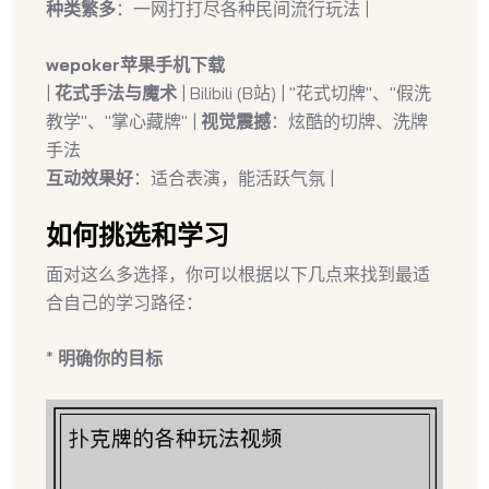
种类繁多
：一网打打尽各种民间流行玩法 |
wepoker苹果手机下载
|
花式手法与魔术
| Bilibili (B站) | "花式切牌"、"假洗
教学"、"掌心藏牌" |
视觉震撼
：炫酷的切牌、洗牌
手法
互动效果好
：适合表演，能活跃气氛 |
如何挑选和学习
面对这么多选择，你可以根据以下几点来找到最适
合自己的学习路径：
*
明确你的目标