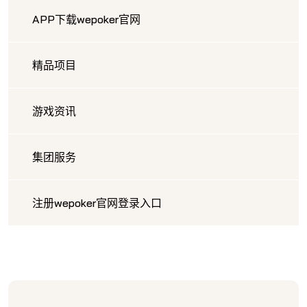
APP下载wepoker官网
精品项目
游戏资讯
集团服务
注册wepoker官网登录入口