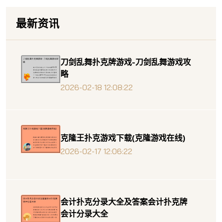
最新资讯
刀剑乱舞扑克牌游戏-刀剑乱舞游戏攻
略
2026-02-18 12:08:22
克隆王扑克游戏下载(克隆游戏在线)
2026-02-17 12:06:22
会计扑克分录大全及答案会计扑克牌
会计分录大全