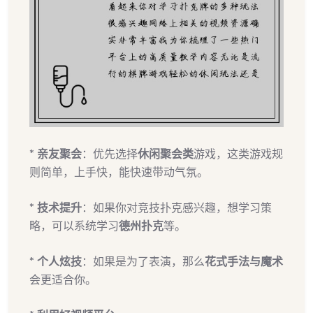
*
亲友聚会
：优先选择
休闲聚会类
游戏，这类游戏规
则简单，上手快，能快速带动气氛。
*
技术提升
：如果你对竞技扑克感兴趣，想学习策
略，可以系统学习
德州扑克
等。
*
个人炫技
：如果是为了表演，那么
花式手法与魔术
会更适合你。