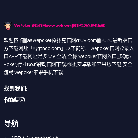
欢迎莅临▓aawepoker微扑克官网dr09.com▓2026最新版官
方下载网址「lygthdq.com」以下简称：wepoker官网登录入
口APP下载网址是多少✔全站,全称:wepoker官网入口,多玩法
Poker,行业No.1保障,官网下载地址,安卓版和苹果版下载,安全
流畅!wepoker苹果手机下载
找到我们:
导航