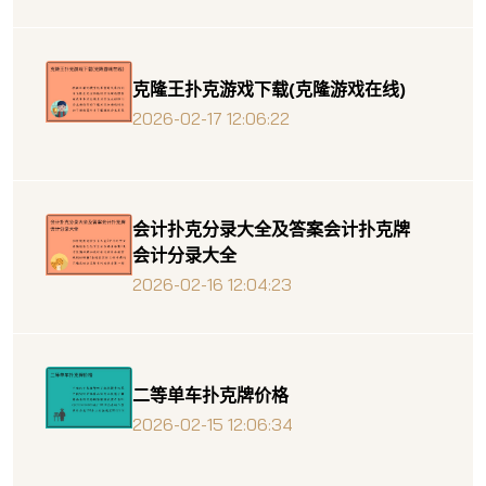
克隆王扑克游戏下载(克隆游戏在线)
2026-02-17 12:06:22
会计扑克分录大全及答案会计扑克牌
会计分录大全
2026-02-16 12:04:23
二等单车扑克牌价格
2026-02-15 12:06:34