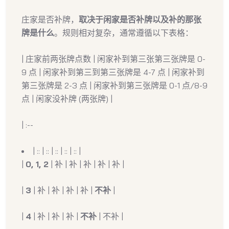
庄家是否补牌，
取决于闲家是否补牌以及补的那张
牌是什么
。规则相对复杂，通常遵循以下表格：
| 庄家前两张牌点数 | 闲家补到第三张第三张牌是 0-
9 点 | 闲家补到第三到第三张牌是 4-7 点 | 闲家补到
第三张牌是 2-3 点 | 闲家补到第三张牌是 0-1 点/8-9
点 | 闲家没补牌 (两张牌) |
| :--
| :: | :: | :: | :: | :: |
|
0, 1, 2
| 补 | 补 | 补 | 补 | 补 |
|
3
| 补 | 补 | 补 | 补 |
不补
|
|
4
| 补 | 补 | 补 |
不补
| 不补 |