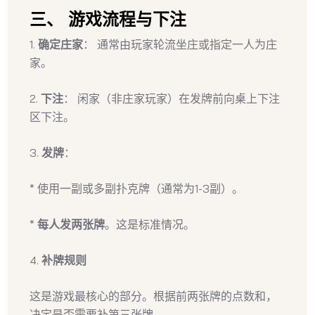
三、 游戏流程与下注
1.
确定庄家
： 通常由玩家轮流坐庄或指定一人为庄
家。
2.
下注
： 闲家（非庄家玩家）在发牌前向桌上下注
区下注。
3.
发牌
：
* 使用一副或多副扑克牌（通常为1-3副）。
*
每人发两张牌
。这是标准情况。
4.
补牌规则
这是游戏最核心的部分。根据前两张牌的点数和，
决定是否需要补第三张牌。