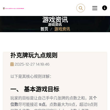
游戏资讯
首页
游戏资讯
扑克牌玩九点规则
2025-12-27 14:18:46
以下是其核心规则详解：
一、 基本游戏目标
玩家的目标是让自己手中几张牌的点数之和，其
个
位数
尽可能接近
9点
。点数最大为9点，超过9点则