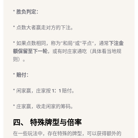
*
胜负判定：
* 点数大者赢走对方的下注。
* 如果点数相同，称为“和局”或“平点”，通常
下注金
额保留至下一轮
，或有时庄家通吃（具体看当地规
则）。
*
赔付：
* 闲家赢，庄家按
1：1
赔付。
* 庄家赢，收走闲家的筹码。
四、 特殊牌型与倍率
在一些玩法中，存在特殊的牌型，可以获得额外的