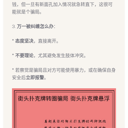
钱，但一旦有新面孔加入情况就急转直下，这很可
能就是个骗局。
3.
万一被纠缠怎么办
：
*
态度坚决
，直接离开。
*
不要理论
，尤其避免发生肢体冲突。
* 若察觉是骗局且对方可能使用暴力，或在确保自身
安全后
立即报警
。