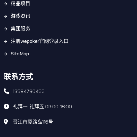
精品项目
游戏资讯
集团服务
注册wepoker官网登录入口
SiteMap
联系方式
13594780455
礼拜一-礼拜五 09:00-18:00
晋江市厦路岛116号