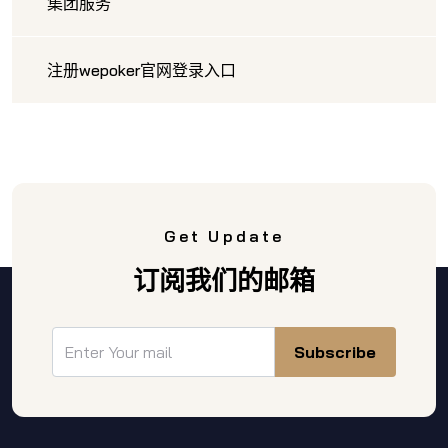
集团服务
注册wepoker官网登录入口
Get Update
订阅我们的邮箱
Subscribe