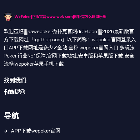
欢迎莅临▓aawepoker微扑克官网dr09.com▓2026最新版官
方下载网址「lygthdq.com」以下简称：wepoker官网登录入
口APP下载网址是多少✔全站,全称:wepoker官网入口,多玩法
Poker,行业No.1保障,官网下载地址,安卓版和苹果版下载,安全
流畅!wepoker苹果手机下载
找到我们:
导航
APP下载wepoker官网