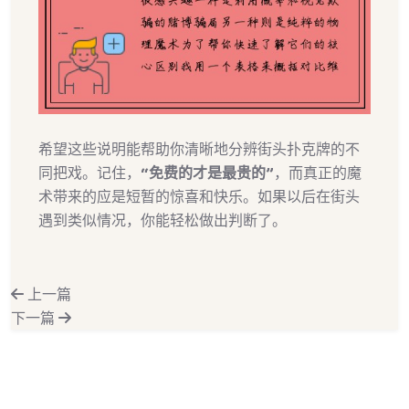
希望这些说明能帮助你清晰地分辨街头扑克牌的不
同把戏。记住，
“免费的才是最贵的”
，而真正的魔
术带来的应是短暂的惊喜和快乐。如果以后在街头
遇到类似情况，你能轻松做出判断了。
上一篇
下一篇