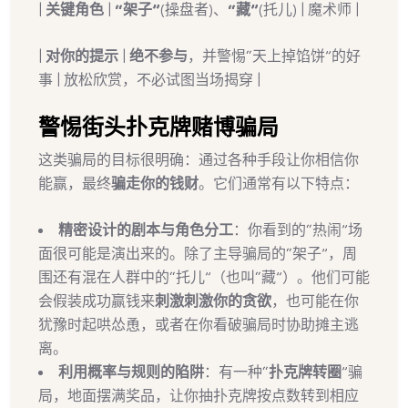
|
关键角色
|
“架子”
(操盘者)、
“藏”
(托儿) | 魔术师 |
|
对你的提示
|
绝不参与
，并警惕“天上掉馅饼”的好
事 | 放松欣赏，不必试图当场揭穿 |
警惕街头扑克牌赌博骗局
这类骗局的目标很明确：通过各种手段让你相信你
能赢，最终
骗走你的钱财
。它们通常有以下特点：
精密设计的剧本与角色分工
：你看到的“热闹”场
面很可能是演出来的。除了主导骗局的“架子”，周
围还有混在人群中的“托儿”（也叫“藏”）。他们可能
会假装成功赢钱来
刺激刺激你的贪欲
，也可能在你
犹豫时起哄怂恿，或者在你看破骗局时协助摊主逃
离。
利用概率与规则的陷阱
：有一种“
扑克牌转圈
”骗
局，地面摆满奖品，让你抽扑克牌按点数转到相应