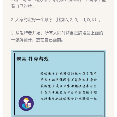
看自己的牌。
2. 大家约定好一个顺序（比如A, 2, 3, ... J, Q, K）。
3. 从发牌者开始，所有人同时将自己牌堆最上面的
一张牌翻开，放在自己面前。