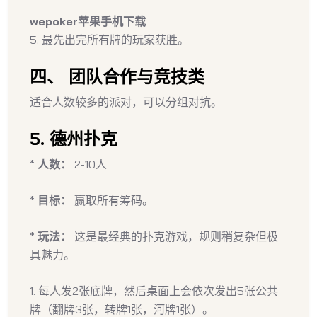
wepoker苹果手机下载
5. 最先出完所有牌的玩家获胜。
四、 团队合作与竞技类
适合人数较多的派对，可以分组对抗。
5. 德州扑克
*
人数：
2-10人
*
目标：
赢取所有筹码。
*
玩法：
这是最经典的扑克游戏，规则稍复杂但极
具魅力。
1. 每人发2张底牌，然后桌面上会依次发出5张公共
牌（翻牌3张，转牌1张，河牌1张）。