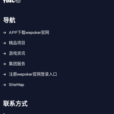
导航
APP下载wepoker官网
精品项目
游戏资讯
集团服务
注册wepoker官网登录入口
SiteMap
联系方式