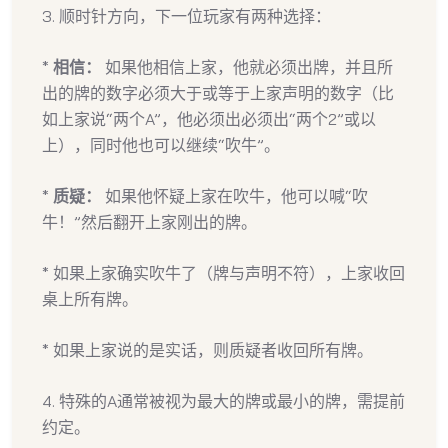
3. 顺时针方向，下一位玩家有两种选择：
*
相信：
如果他相信上家，他就必须出牌，并且所
出的牌的数字必须大于或等于上家声明的数字（比
如上家说“两个A”，他必须出必须出“两个2”或以
上），同时他也可以继续“吹牛”。
*
质疑：
如果他怀疑上家在吹牛，他可以喊“吹
牛！”然后翻开上家刚出的牌。
* 如果上家确实吹牛了（牌与声明不符），上家收回
桌上所有牌。
* 如果上家说的是实话，则质疑者收回所有牌。
4. 特殊的A通常被视为最大的牌或最小的牌，需提前
约定。