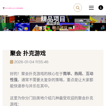
精品项目
首页
精品项目
聚会 扑克游戏
2026-01-04 11:55:46
好的！聚会扑克游戏的核心在于
简单、热闹、互动
性强
，通常不需要太复杂的策略，重点是让大家都
能快速参与并乐在其中。
这里为你分门别类地介绍几种最受欢迎的聚会扑克
游戏：