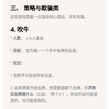
三、 策略与欺骗类
这类游戏需要一点演技和心理战，非常有趣。
4. 吹牛
*
人数：
4-6人最佳
*
目标：
成为唯一一个手中有牌的玩家。
*
玩法：
1. 将牌平均发给所有玩家。
2. 由发牌者开始出牌，他需要面朝下出牌，并
声称
这些牌是什么
（比如：“两个A”）。他说的话可能是
真的，也可能是假的。