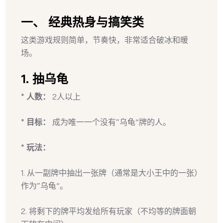
一、 经典热身与搞笑类
这类游戏规则简单，节奏快，非常适合破冰和暖
场。
1. 抽乌龟
*
人数：
2人以上
*
目标：
成为唯一一个没有“乌龟”牌的人。
*
玩法：
1. 从一副牌中抽出一张牌（通常是大小王中的一张）
作为“乌龟”。
2. 将剩下的牌平均发给所有玩家（不均等的牌面朝