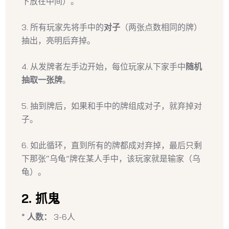
下放在中间）。
3. 所有玩家先将手中的
对子
（两张点数相同的牌）
抽出，亮明后弃掉。
4. 从发牌者左手边开始，每位玩家从下家手中
随机
抽取一张牌
。
5. 抽到牌后，如果和手中的牌组成对子，就弃掉对
子。
6. 如此循环，直到所有的牌都成对弃掉，最后只剩
下那张“乌龟”牌在某人手中，该玩家就是输家（乌
龟）。
2. 抓鬼
*
人数：
3-6人