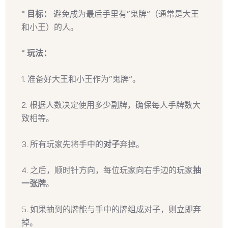
*
目标：
避免成为最后手里有“鬼牌”（通常是大王
和小王）的人。
*
玩法：
1. 准备好大王和小王作为“鬼牌”。
2. 根据人数决定使用多少副牌，确保每人手牌数大
致相等。
3. 所有玩家先将手中的
对子
弃掉。
4. 之后，顺时针方向，每位玩家向右手边的玩家
抽
一张牌
。
5. 如果抽到的牌能与手中的牌组成对子，则立即弃
掉。