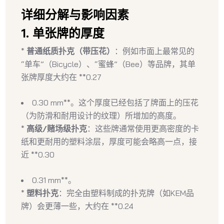
详细分解与影响因素
1. 单张牌的厚度
*
普通纸质扑克（带压花）
：例如市面上最常见的
“单车”（Bicycle）、“蜜蜂”（Bee）等品牌，其单
张牌厚度大约在 **0.27
0.30 mm**。这个厚度已经包括了牌面上的压花
（为防滑和耐用设计的纹理）所增加的高度。
*
高级/赌场级扑克
：这些牌通常使用更高密度的卡
纸和更耐用的塑料涂层，厚度可能会略高一点，接
近 **0.30
0.31 mm**。
*
塑料扑克
：完全由塑料制成的扑克牌（如KEM品
牌）会更薄一些，大约在 **0.24