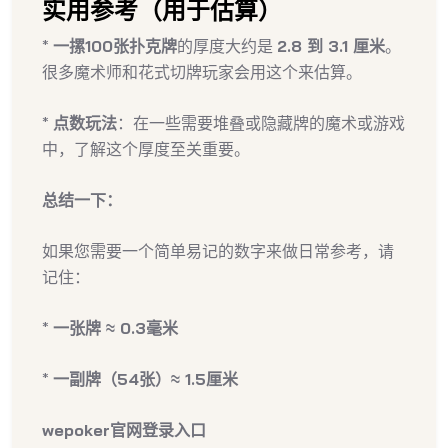
实用参考（用于估算）
*
一摞100张扑克牌
的厚度大约是
2.8 到 3.1 厘米
。
很多魔术师和花式切牌玩家会用这个来估算。
*
点数玩法
：在一些需要堆叠或隐藏牌的魔术或游戏
中，了解这个厚度至关重要。
总结一下：
如果您需要一个简单易记的数字来做日常参考，请
记住：
*
一张牌 ≈ 0.3毫米
*
一副牌（54张）≈ 1.5厘米
wepoker官网登录入口