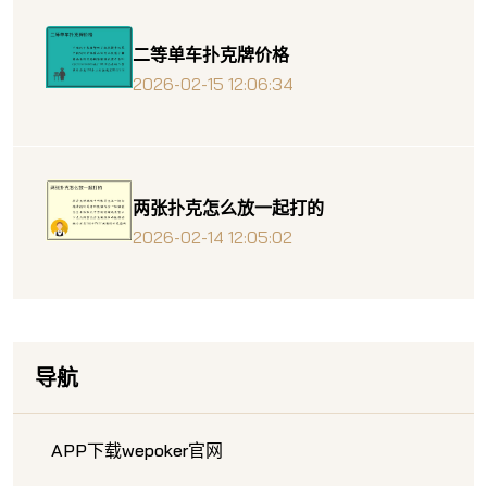
二等单车扑克牌价格
2026-02-15 12:06:34
两张扑克怎么放一起打的
2026-02-14 12:05:02
导航
APP下载wepoker官网