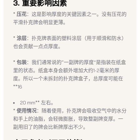
3. 重要影响因素
*
压花
：这是影响厚度的关键因素之一。没有压花的
平滑扑克牌会明显更薄。
*
涂层
：扑克牌表面的塑料涂层（用于顺滑和防水）
也会贡献一点点厚度。
*
包装
：我们通常说的“一副牌的厚度”是指装在纸盒
里的状态。纸盒本身会额外增加大约1-2毫米的厚
度。所以一个未拆封的扑克牌盒子，总厚度可能在
**16
20 mm** 左右。
*
使用情况
：随着使用，扑克牌会吸收空气中的水分
和手上的油脂，会轻微膨胀，导致整副牌变厚。一
副用旧了的牌会比新牌厚出不少。