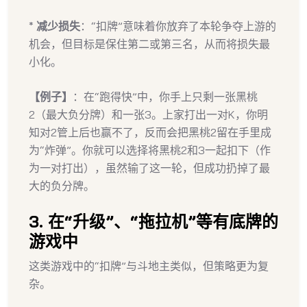
*
减少损失
：“扣牌”意味着你放弃了本轮争夺上游的
机会，但目标是保住第二或第三名，从而将损失最
小化。
【例子】
：在“跑得快”中，你手上只剩一张黑桃
2（最大负分牌）和一张3。上家打出一对K，你明
知对2管上后也赢不了，反而会把黑桃2留在手里成
为“炸弹”。你就可以选择将黑桃2和3一起扣下（作
为一对打出），虽然输了这一轮，但成功扔掉了最
大的负分牌。
3. 在“升级”、“拖拉机”等有底牌的
游戏中
这类游戏中的“扣牌”与斗地主类似，但策略更为复
杂。