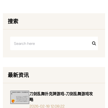
搜索
最新资讯
刀剑乱舞扑克牌游戏-刀剑乱舞游戏攻
略
2026-02-18 12:08:22