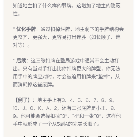
知道地主扣了什么样的弱牌，这增加了地主的隐蔽
性。
*
优化手牌
：通过扣掉烂牌，地主剩下的手牌结构会
更整齐、更强大，更容易打出连胜（如长顺子、连
对等）。
*
后续
：这三张扣牌在整局游戏中通常不会主动打
出。只有当对手打出比你扣牌更大的牌型，你无法
用手中的牌应对时，才会被迫用扣牌来“垫掉”，从
而消耗掉这些废牌。
【例子】
：地主手上有3、4、5、6、7、8、9、
10、J、Q、K、A、2，还有三张底牌是小王、8、
9。他可能会选择扣掉“3”、“4”和一张“8”，这样他
手中就形成了一个从5到A的完美长顺子。