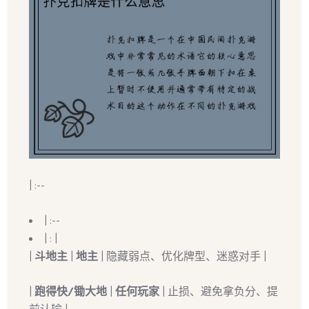
| :--
| :--
| : |
|
斗地主
|
地主
| 隐藏弱点、优化牌型、迷惑对手 |
|
跑得快/锄大地
|
任何玩家
| 止损、避免拿负分、提
前认输 |