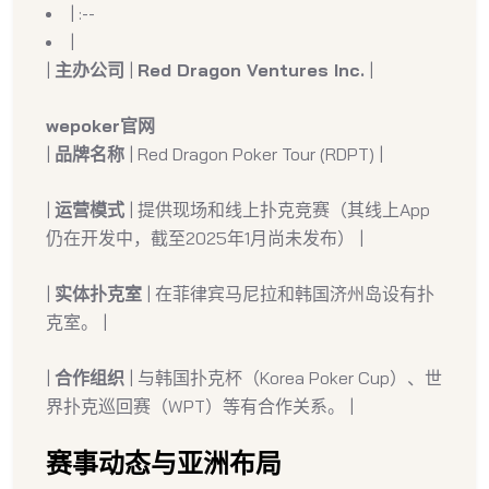
| :--
|
|
主办公司
|
Red Dragon Ventures Inc.
|
wepoker官网
|
品牌名称
| Red Dragon Poker Tour (RDPT) |
|
运营模式
| 提供现场和线上扑克竞赛（其线上App
仍在开发中，截至2025年1月尚未发布） |
|
实体扑克室
| 在菲律宾马尼拉和韩国济州岛设有扑
克室。 |
|
合作组织
| 与韩国扑克杯（Korea Poker Cup）、世
界扑克巡回赛（WPT）等有合作关系。 |
赛事动态与亚洲布局