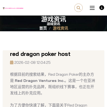
游戏资讯
首页
游戏资讯
red dragon poker host
2026-02-08 12:04:25
根据目前的搜索结果，Red Dragon Poker的主办方
是
Red Dragon Ventures Inc.
。这是一个在亚洲
地区运营的扑克品牌，既组织线下赛事，也正在开
发线上的扑克应用。
为了方便你快速了解，下面是关于Red Dragon