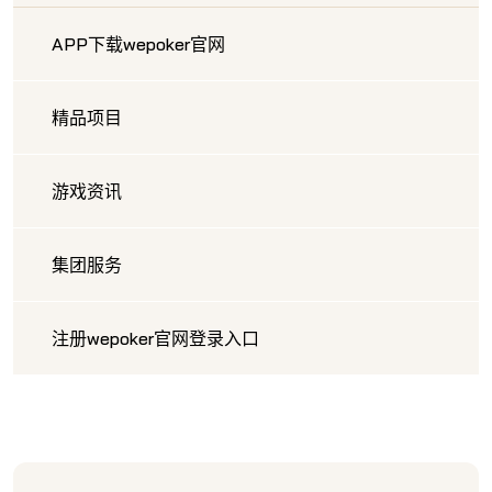
APP下载wepoker官网
精品项目
游戏资讯
集团服务
注册wepoker官网登录入口