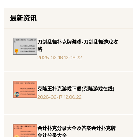
最新资讯
刀剑乱舞扑克牌游戏-刀剑乱舞游戏攻
略
2026-02-18 12:08:22
克隆王扑克游戏下载(克隆游戏在线)
2026-02-17 12:06:22
会计扑克分录大全及答案会计扑克牌
会计分录大全