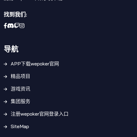
找到我们:
导航
APP下载wepoker官网
精品项目
游戏资讯
集团服务
注册wepoker官网登录入口
SiteMap