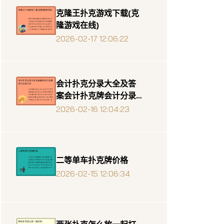
克隆王扑克游戏下载(克
隆游戏在线)
2026-02-17 12:06:22
会计扑克分录大全及答
案会计扑克牌会计分录
大全
2026-02-16 12:04:23
二等单车扑克牌价格
2026-02-15 12:06:34