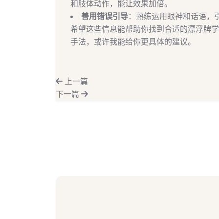
和肢体动作，能让效果加倍。
善用错误引导
：熟练运用眼神和话语，
希望这些信息能帮助你找到合适的漂浮牌学
手法，或许我能给你更具体的建议。
上一篇
下一篇