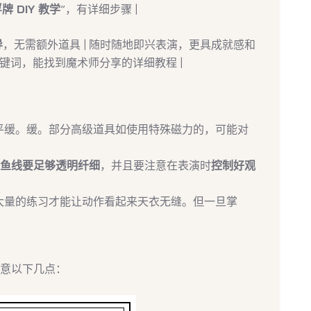
牌 DIY 教学
”，有详细步骤 |
导
，无需额外道具 | 随时随地即兴表演，更具成就感和
关键词，能找到魔术师分享的详细教程 |
平缓。缓。部分高级道具如使用特殊磁力的，可能对
鱼线要足够透明纤细
，并且要注意在表演时
控制好观
大量的练习才能让动作看起来天衣无缝。但一旦掌
意以下几点：