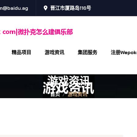
m@baidu.ag
晋江市厦路岛116号
精品项目
游戏资讯
集团服务
注册wepo
游戏资讯
首页
游戏资讯