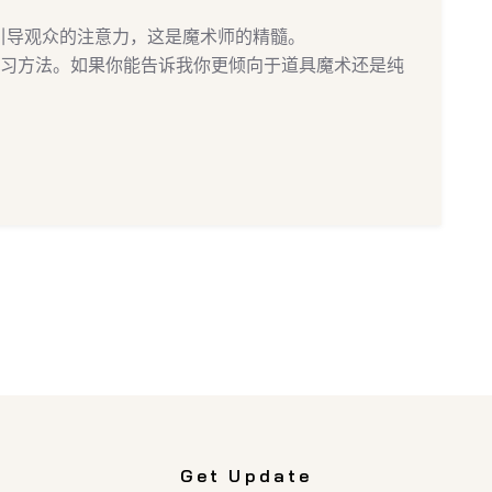
引导观众的注意力，这是魔术师的精髓。
习方法。如果你能告诉我你更倾向于道具魔术还是纯
Get Update