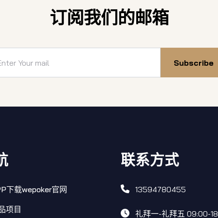
订阅我们的邮箱
Subscribe
航
联系方式
PP下载wepoker官网
13594780455
品项目
礼拜一-礼拜五 09:00-18