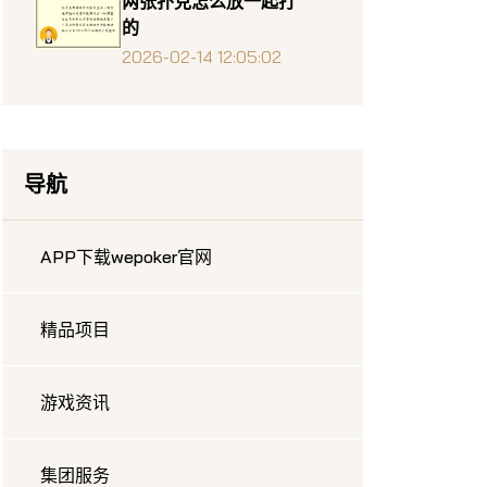
两张扑克怎么放一起打
的
2026-02-14 12:05:02
导航
APP下载wepoker官网
精品项目
游戏资讯
集团服务