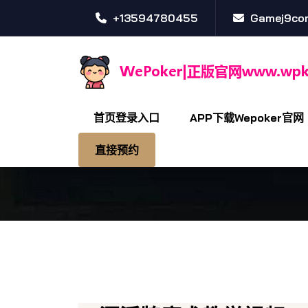
+13594780455
Gamej9co
首页登录入口
APP下载wepoker官网
直接预约