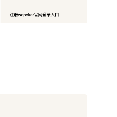
注册wepoker官网登录入口