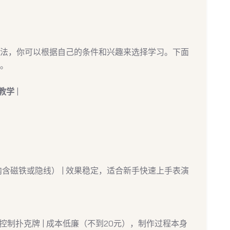
法，你可以根据自己的条件和兴趣来选择学习。下面
。
教学
|
内含磁铁或隐线） | 效果稳定，适合新手快速上手表演
控制扑克牌 | 成本低廉（不到20元），制作过程本身