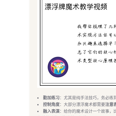
勤加练习
：尤其是纯手法技巧，务必练
控制角度
：大部分漂浮魔术都需要
注意
融入表演
：给你的魔术设计一个故事，比