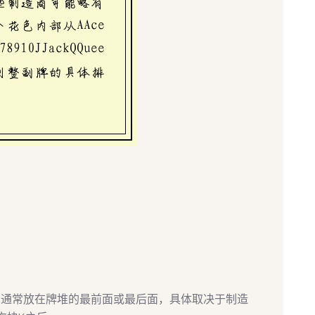
它们通常放在牌堆的最前面或最后面，具体取决于制造