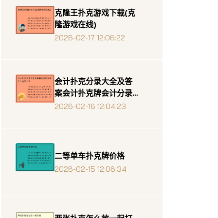
克隆王扑克游戏下载(克
隆游戏在线)
2026-02-17 12:06:22
会计扑克分录大全及答
案会计扑克牌会计分录
大全
2026-02-16 12:04:23
二等单车扑克牌价格
2026-02-15 12:06:34