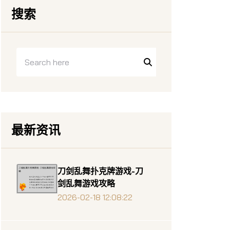
搜索
最新资讯
刀剑乱舞扑克牌游戏-刀
剑乱舞游戏攻略
2026-02-18 12:08:22