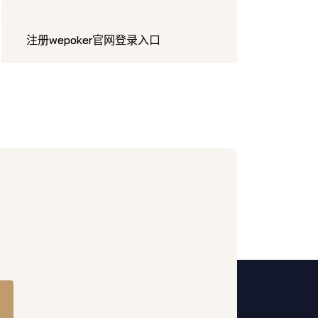
注册wepoker官网登录入口