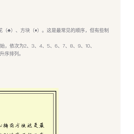
花（♣）、方块（♦）。这是最常见的顺序，但有些制
始，依次为2、3、4、5、6、7、8、9、10、
，即升序排列。