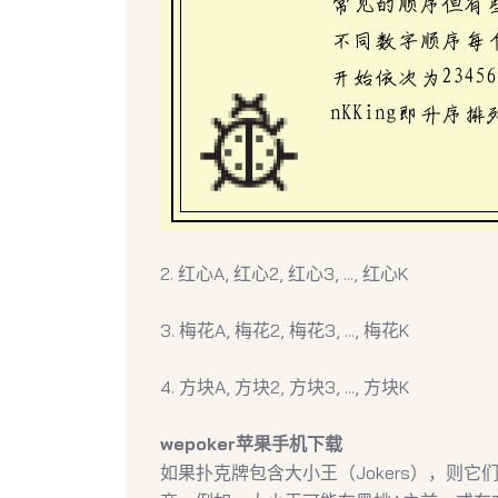
2. 红心A, 红心2, 红心3, ..., 红心K
3. 梅花A, 梅花2, 梅花3, ..., 梅花K
4. 方块A, 方块2, 方块3, ..., 方块K
wepoker苹果手机下载
如果扑克牌包含大小王（Jokers），则