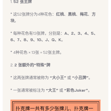
1.
52 张主牌
* 这52张牌分为4种花色：
红桃
、
黑桃
、
梅花
、
方
块
。
* 每种花色有13张牌，分别是：
A、2、3、4、5、
6、7、8、9、10、J、Q、K
。
* 4种花色 × 13张 = 52张主牌。
2.
2 张额外的“特殊”牌
* 这两张牌通常被称为
“大小王”
或
“小丑牌”
。
* 一张通常被标注为
“大王”
或
“彩色Joker”
。