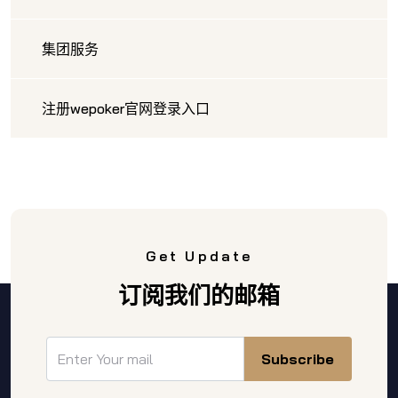
集团服务
注册wepoker官网登录入口
Get Update
订阅我们的邮箱
Subscribe