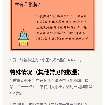
* 另一张被标注为
“小王”
或
“黑白Joker”
。
特殊情况（其他常见的数量）
*
去掉大小王：
在很多扑克游戏中（如桥牌、梭
哈、二十一点），不使用大小王。这时一副牌就是
52 张
。
*
专用牌：
有些特定的扑克游戏会有自己专属的、