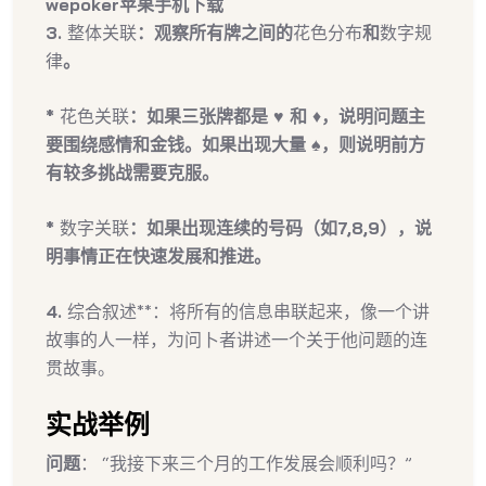
wepoker苹果手机下载
3.
整体关联
：观察所有牌之间的
花色分布
和
数字规
律
。
*
花色关联
：如果三张牌都是
♥
和
♦
，说明问题主
要围绕感情和金钱。如果出现大量
♠
，则说明前方
有较多挑战需要克服。
*
数字关联
：如果出现连续的号码（如7,8,9），说
明事情正在快速发展和推进。
4.
综合叙述**：将所有的信息串联起来，像一个讲
故事的人一样，为问卜者讲述一个关于他问题的连
贯故事。
实战举例
问题
： “我接下来三个月的工作发展会顺利吗？”