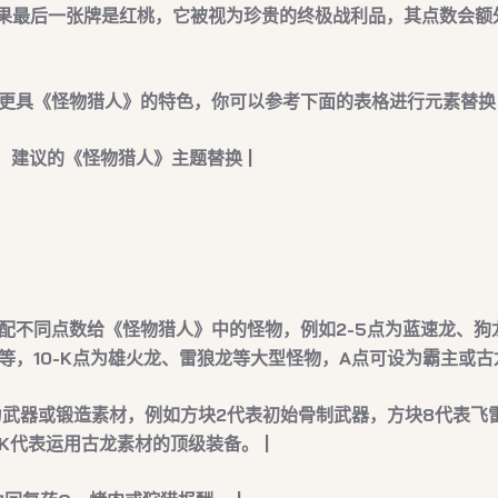
果最后一张牌是红桃，它被视为珍贵的
终极战利品
，其点数会额
更具《怪物猎人》的特色，你可以参考下面的表格进行元素替换
| ️ 建议的《怪物猎人》主题替换 |
分配不同点数给《怪物猎人》中的怪物，例如2-5点为蓝速龙、狗
等，10-K点为雄火龙、雷狼龙等大型怪物，A点可设为霸主或古龙
为
武器
或
锻造素材
，例如方块2代表初始骨制武器，方块8代表飞
K代表运用古龙素材的顶级装备。 |