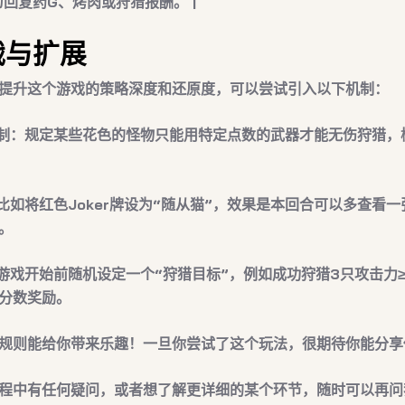
为
回复药G
、
烤肉
或
狩猎报酬
。 |
战与扩展
提升这个游戏的策略深度和还原度，可以尝试引入以下机制：
制
：规定某些花色的怪物只能用特定点数的武器才能无伤狩猎，
比如将红色Joker牌设为“随从猫”，效果是本回合可以多查看
。
游戏开始前随机设定一个“狩猎目标”，例如成功狩猎3只攻击力≥
分数奖励。
规则能给你带来乐趣！一旦你尝试了这个玩法，很期待你能分享
程中有任何疑问，或者想了解更详细的某个环节，随时可以再问