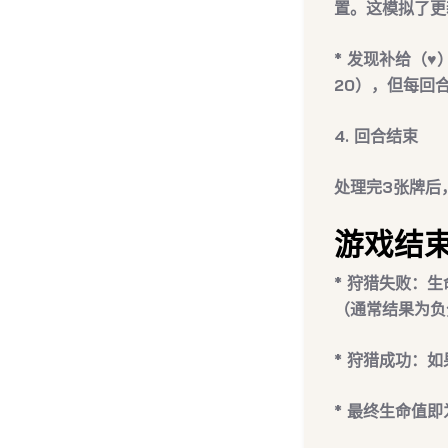
置。这模拟了更
*
发现补给（♥️
20），但
每回
4.
回合结束
处理完3张牌后
游戏结
*
狩猎失败
：生
（通常结果为负
*
狩猎成功
：如
* 最终生命值