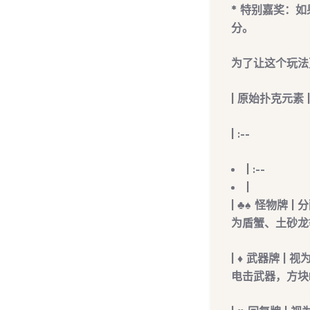
*
特别嘉奖
：如
分。
为了让这个玩法
| 原始扑克元素 
| :--
| :--
|
| ♣️♠️
怪物牌
| 
为盾蟹、土砂龙
| ♦️
武器牌
| 视
电击武器，方块