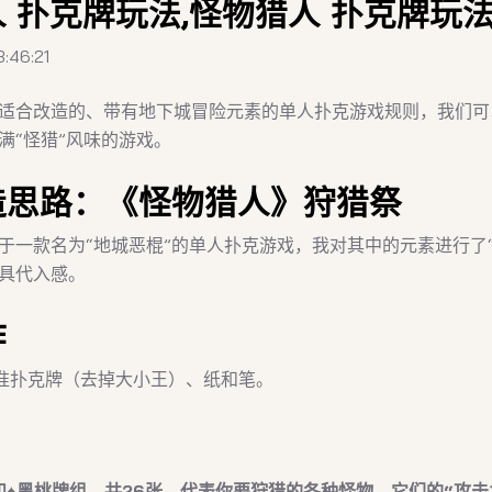
 扑克牌玩法,怪物猎人 扑克牌玩
3:46:21
适合改造的、带有地下城冒险元素的单人扑克游戏规则，我们可
满“怪猎”风味的游戏。
造思路：《怪物猎人》狩猎祭
于一款名为“地城恶棍”的单人扑克游戏，我对其中的元素进行了“
具代入感。
作
准扑克牌（去掉大小王）、纸和笔。
花和♠️黑桃牌组，共26张，代表你要狩猎的各种怪物。它们的“攻