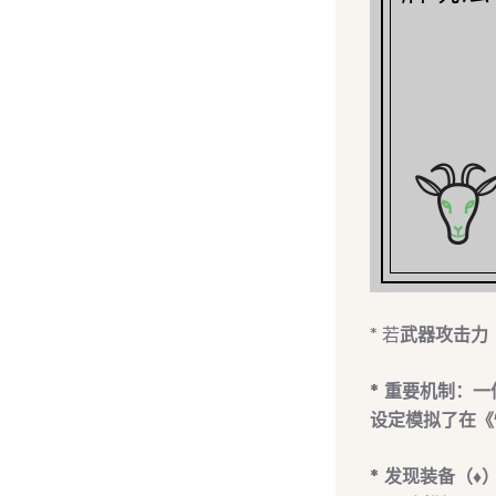
* 若
武器攻击力
*
重要机制
：一
设定模拟了在《
*
发现装备（♦️