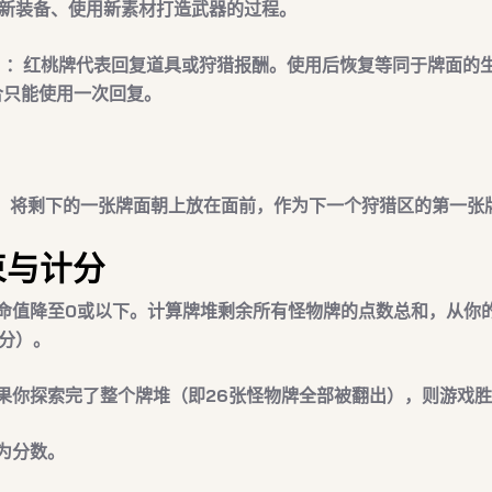
新装备、使用新素材打造武器的过程。
）
：红桃牌代表
回复道具
或
狩猎报酬
。使用后恢复等同于牌面的
合只能使用一次回复
。
，将剩下的一张牌面朝上放在面前，作为
下一个狩猎区的第一张
束与计分
命值降至0或以下。计算牌堆剩余所有怪物牌的点数总和，从你
分）。
果你探索完了整个牌堆（即26张怪物牌全部被翻出），则游戏
即为分数。