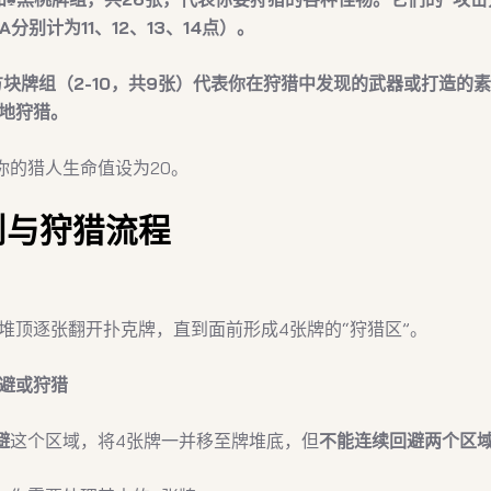
A分别计为11、12、13、14点）。
️方块牌组（2-10，共9张）代表你在狩猎中发现的武器或打造的
地狩猎。
你的猎人生命值设为20。
则与狩猎流程
堆顶逐张翻开扑克牌，直到面前形成4张牌的“狩猎区”。
避或狩猎
避
这个区域，将4张牌一并移至牌堆底，但
不能连续回避两个区