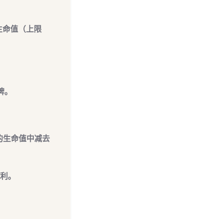
生命值（上限
牌
。
的生命值中减去
胜利。