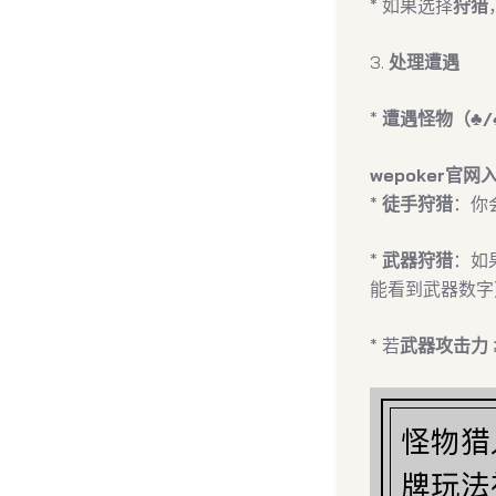
* 如果选择
狩猎
3.
处理遭遇
*
遭遇怪物（♣️/♠
wepoker官网
*
徒手狩猎
：你
*
武器狩猎
：如
能看到武器数字
* 若
武器攻击力 