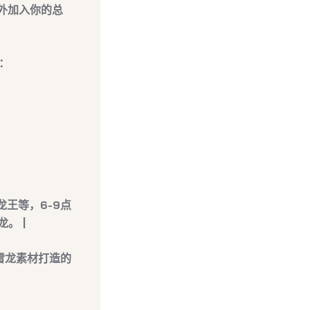
外加入你的总
：
龙王等，6-9点
。 |
雷龙素材打造的