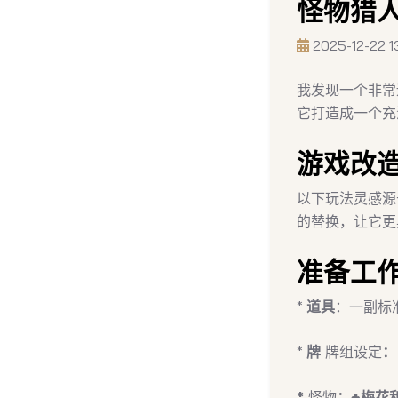
怪物猎人
2025-12-22 1
我发现一个非常
它打造成一个充
游戏改
以下玩法灵感源
的替换，让它更
准备工
*
道具
：一副标
*
牌
牌组设定
：
*
怪物
：♣️梅